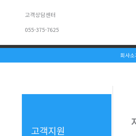
콘
텐
고객상담센터
츠
055-375-7625
로
건
너
회사소
뛰
기
고객지원