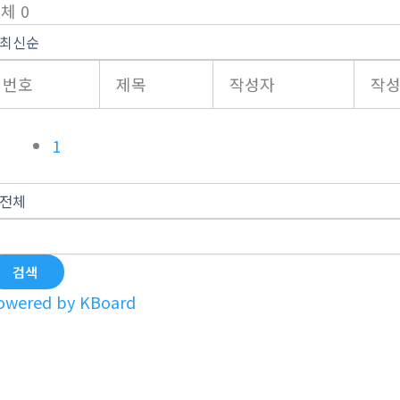
체 0
번호
제목
작성자
작
1
검색
owered by KBoard