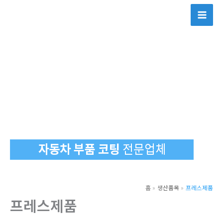
콘
텐
츠
로
건
너
뛰
기
홈
생산품목
프레스제품
프레스제품