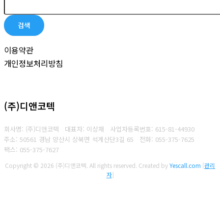
검색
이용약관
개인정보처리방침
(주)디앤코텍
회사명: (주)디앤코텍 대표자: 이상재
사업자등록번호:
615-81-44930
주소: 50561 경남 양산시 상북면 석계산단3길 65
전화: 055-375-7625
팩스:
055-375-7627
Copyright © 2026 (주)디앤코텍. All rights reserved.
Created by
Yescall.com
[
관리
자
]